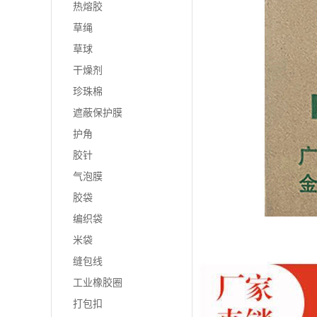
热熔胶
草绳
草球
干燥剂
珍珠棉
遮蔽保护膜
护角
胶针
气泡膜
胶袋
编织袋
米袋
缝包线
工业橡胶圈
打包扣