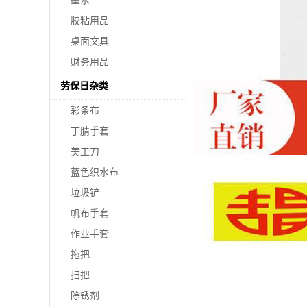
墨水
胶粘用品
桌面文具
财务用品
劳保日杂类
彩条布
丁腈手套
美工刀
蓝色织水布
垃圾铲
帆布手套
作业手套
拖把
扫把
除锈剂