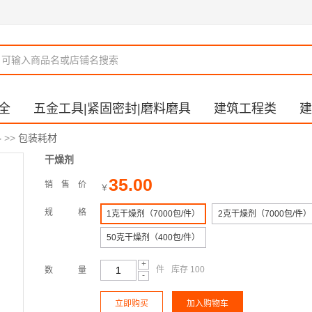
全
五金工具|紧固密封|磨料磨具
建筑工程类
建
料
>>
包装耗材
干燥剂
35.00
销售价
￥
规格
1克干燥剂（7000包/件）
2克干燥剂（7000包/件）
50克干燥剂（400包/件）
+
件
库存 100
数量
-
立即购买
加入购物车