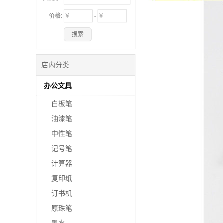
价格:
-
搜索
店内分类
办公文具
白板笔
油漆笔
中性笔
记号笔
计算器
复印纸
订书机
原珠笔