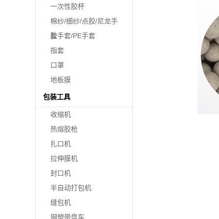
一次性胶杯
棉纱/细纱/点胶/尼龙手
套
胶手套/PE手套
指套
口罩
地板膜
包装工具
收缩机
热熔胶枪
扎口机
拉伸膜机
封口机
半自动打包机
缝包机
钢塑带盘车