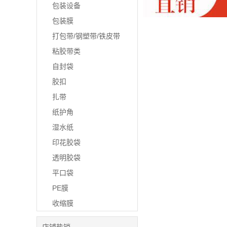
包装设备
包装膜
打包带/钢塑带/铁皮带
粘胶带类
自封袋
胶扣
扎带
纸护角
湿水纸
印花胶袋
透明胶袋
平口袋
PE膜
收缩膜